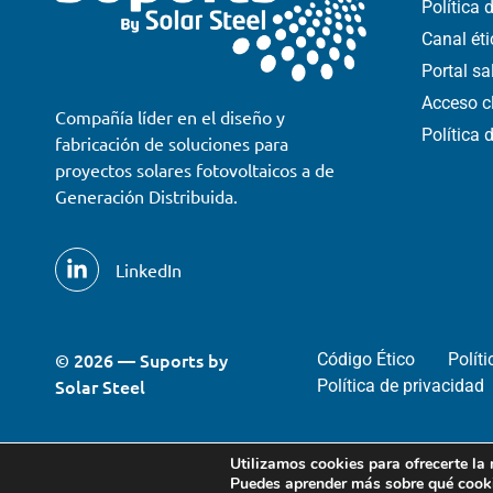
Política
Canal ét
Portal s
Acceso c
Compañía líder en el diseño y
Política 
fabricación de soluciones para
proyectos solares fotovoltaicos a de
Generación Distribuida.
LinkedIn
© 2026 — Suports by
Código Ético
Polít
Solar Steel
Política de privacidad
Utilizamos cookies para ofrecerte la
Puedes aprender más sobre qué cooki