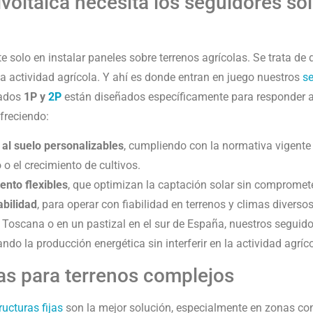
ivoltaica necesita los seguidores so
te solo en instalar paneles sobre terrenos agrícolas. Se trata de
a actividad agrícola. Y ahí es donde entran en juego nuestros
se
zados
1P y
2P
están diseñados específicamente para responder a 
ofreciendo:
s al suelo personalizables
, cumpliendo con la normativa vigente
o el crecimiento de cultivos.
ento flexibles
, que optimizan la captación solar sin comprometer
abilidad
, para operar con fiabilidad en terrenos y climas diversos
a Toscana o en un pastizal en el sur de España, nuestros seguid
do la producción energética sin interferir en la actividad agríco
jas para terrenos complejos
ructuras fijas
son la mejor solución, especialmente en zonas co