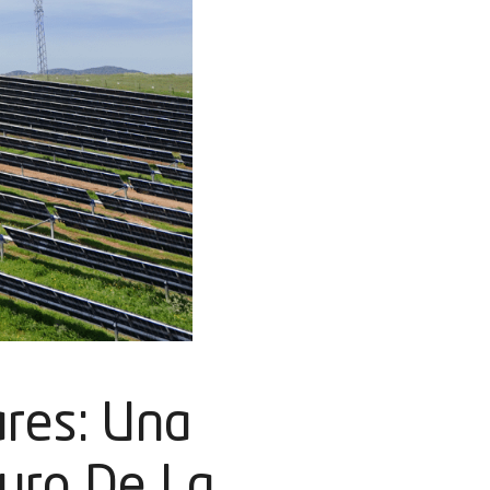
ares: Una
turo De La