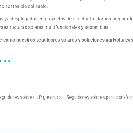
so sostenible del suelo.
s ya desplegados en proyectos de uso dual, estamos preparado
aestructuras solares multifuncionales y sostenibles.
 cómo nuestros seguidores solares y soluciones agrivoltaica
a aquí
.
Solar Steel suministrará 97 MW de seguidores solares 1P y estructuras fijas en Italia