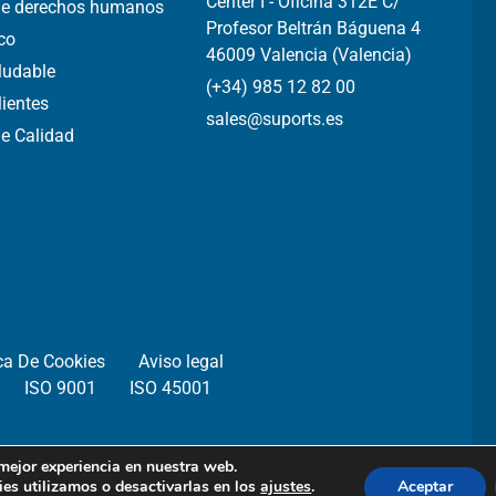
Center I - Oficina 312E C/
 de derechos humanos
Profesor Beltrán Báguena 4
ico
46009 Valencia (Valencia)
aludable
(+34) 985 12 82 00
lientes
sales@suports.es
de Calidad
ica De Cookies
Aviso legal
ISO 9001
ISO 45001
 mejor experiencia en nuestra web.
es utilizamos o desactivarlas en los
ajustes
.
Aceptar