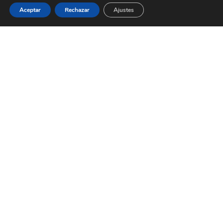
Aceptar
Rechazar
Ajustes
SEGUIDORES SOLARES 1P
Una solución versátil
y eficiente que
permite un amplio
rango de
seguimiento solar