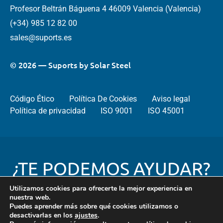
Profesor Beltrán Báguena 4 46009 Valencia (Valencia)
(+34) 985 12 82 00
sales@suports.es
© 2026 — Suports by Solar Steel
Código Ético
Política De Cookies
Aviso legal
Política de privacidad
ISO 9001
ISO 45001
¿TE PODEMOS AYUDAR?
Utilizamos cookies para ofrecerte la mejor experiencia en
nuestra web.
Puedes aprender más sobre qué cookies utilizamos o
Contacta
desactivarlas en los
ajustes
.
con