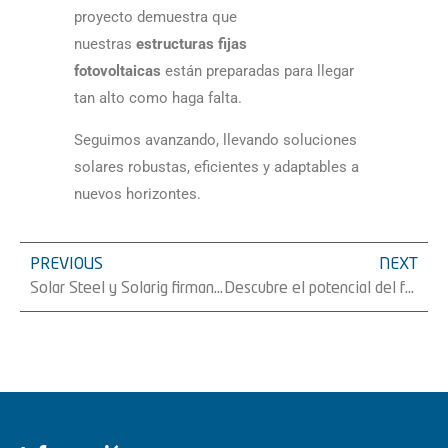
proyecto demuestra que
nuestras
estructuras fijas
fotovoltaicas
están preparadas para llegar
tan alto como haga falta.
Seguimos avanzando, llevando soluciones
solares robustas, eficientes y adaptables a
nuevos horizontes.
PREVIOUS
NEXT
Solar Steel y Solarig firman un acuerdo para el suministro de 130 MW de seguidores solares y estructura fija en Italia
Descubre el potencial del full backtracking solar: más inteligente, más simple, más eficiente