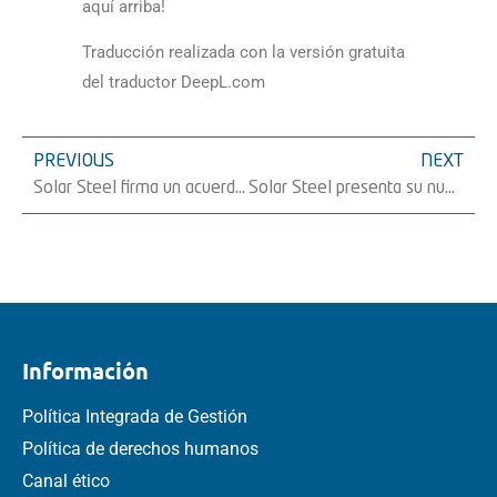
aquí arriba!
Traducción realizada con la versión gratuita
del traductor DeepL.com
PREVIOUS
NEXT
Solar Steel firma un acuerdo para el suministro de 200 MW de seguidores solares en España
Solar Steel presenta su nuevo seguidor solar 1P: TracSmarT+1P
Información
Política Integrada de Gestión
Política de derechos humanos
Canal ético