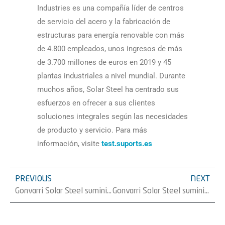
Industries es una compañía líder de centros
de servicio del acero y la fabricación de
estructuras para energí­a renovable con más
de 4.800 empleados, unos ingresos de más
de 3.700 millones de euros en 2019 y 45
plantas industriales a nivel mundial. Durante
muchos años, Solar Steel ha centrado sus
esfuerzos en ofrecer a sus clientes
soluciones integrales según las necesidades
de producto y servicio. Para más
información, visite
test.suports.es
PREVIOUS
NEXT
Gonvarri Solar Steel suministra 100 MW de sus seguidores TracSmarT+Â® para dos proyectos fotovoltaicos localizados en Murcia y Toledo, España
Gonvarri Solar Steel suministra 39,36MW de su estructura RackSmarTÂ® para unas nuevas plantas fotovoltaicas en Panamá