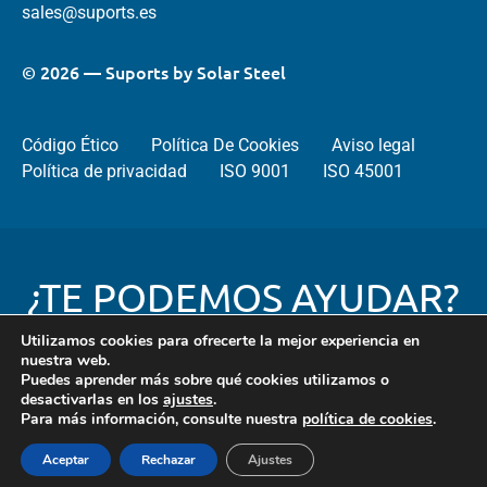
sales@suports.es
© 2026 — Suports by Solar Steel
Código Ético
Política De Cookies
Aviso legal
Política de privacidad
ISO 9001
ISO 45001
¿TE PODEMOS AYUDAR?
Utilizamos cookies para ofrecerte la mejor experiencia en
nuestra web.
Puedes aprender más sobre qué cookies utilizamos o
Contacta
desactivarlas en los
ajustes
.
con
Para más información, consulte nuestra
política de cookies
.
nosotros
Aceptar
Rechazar
Ajustes