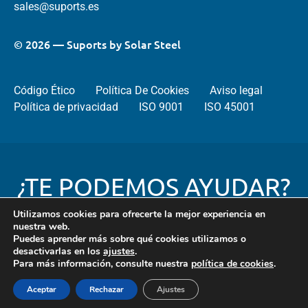
sales@suports.es
© 2026 — Suports by Solar Steel
Código Ético
Política De Cookies
Aviso legal
Política de privacidad
ISO 9001
ISO 45001
¿TE PODEMOS AYUDAR?
Utilizamos cookies para ofrecerte la mejor experiencia en
nuestra web.
Puedes aprender más sobre qué cookies utilizamos o
Contacta
desactivarlas en los
ajustes
.
con
Para más información, consulte nuestra
política de cookies
.
nosotros
Aceptar
Rechazar
Ajustes