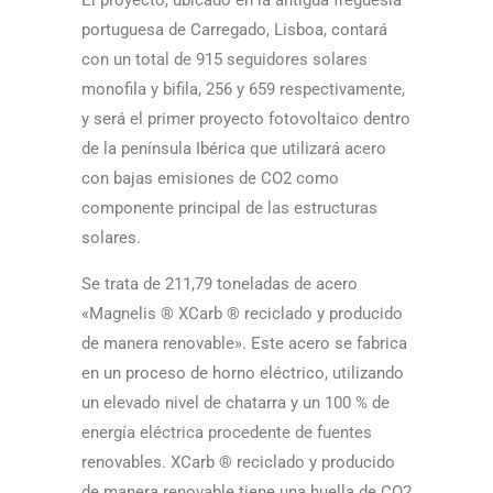
El proyecto, ubicado en la antigua freguesia
portuguesa de Carregado, Lisboa, contará
con un total de 915 seguidores solares
monofila y bifila, 256 y 659 respectivamente,
y será el primer proyecto fotovoltaico dentro
de la pení­nsula Ibérica que utilizará acero
con bajas emisiones de CO2 como
componente principal de las estructuras
solares.
Se trata de 211,79 toneladas de acero
«Magnelis ® XCarb ® reciclado y producido
de manera renovable». Este acero se fabrica
en un proceso de horno eléctrico, utilizando
un elevado nivel de chatarra y un 100 % de
energí­a eléctrica procedente de fuentes
renovables. XCarb ® reciclado y producido
de manera renovable tiene una huella de CO2