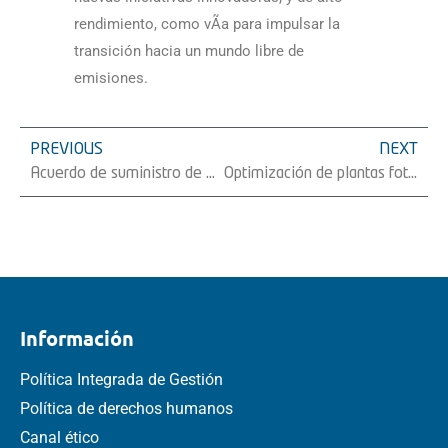
rendimiento, como vÃ­a para impulsar la
transición hacia un mundo libre de
emisiones.
PREVIOUS
NEXT
Acuerdo de suministro de 50 MW de estructuras fijas FV en UK
Optimización de plantas fotovoltaicas de estructuras fijas en suelo: Metodologí­a y resultados
Información
Política Integrada de Gestión
Política de derechos humanos
Canal ético