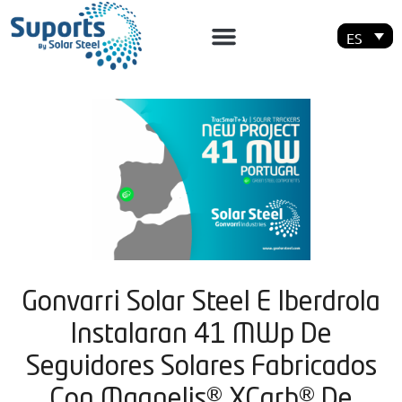
ES
Gonvarri Solar Steel E Iberdrola
Instalaran 41 MWp De
Seguidores Solares Fabricados
Con Magnelis® XCarb® De