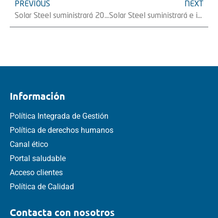
PREVIOUS
NEXT
Solar Steel suministrará 20MW de estructuras fijas RackSmarTÂ® para la mayor planta de autoconsumo en España
Solar Steel suministrará e instalará 144MW de sus seguidores fotovoltaicos TracSmarTÂ® +1V en varias plantas de Naturgy ubicadas en AlmerÃ­a, Guadalajara y Badajoz
Información
Política Integrada de Gestión
Política de derechos humanos
Canal ético
Portal saludable
Acceso clientes
Política de Calidad
Contacta con nosotros