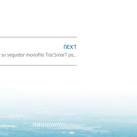
NEXT
Solar Steel suministra 13 MW de su seguidor monofila TracSmarT para el proyecto de La Independencia en El Salvador