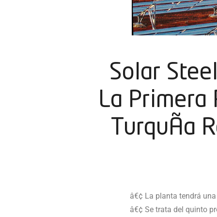
Solar Stee
La Primera 
TurquÃ­a R
â€¢ La planta tendrá una
â€¢ Se trata del quinto p