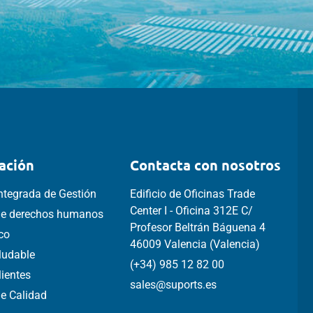
ación
Contacta con nosotros
Integrada de Gestión
Edificio de Oficinas Trade
Center I - Oficina 312E C/
 de derechos humanos
Profesor Beltrán Báguena 4
ico
46009 Valencia (Valencia)
aludable
(+34) 985 12 82 00
lientes
sales@suports.es
de Calidad