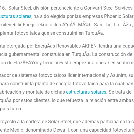
16.- Solar Steel, división perteneciente a Gonvarri Steel Service
ucturas solares
, ha sido elegida por las empresas Phoenix Solar
lenebilir Enerji Teknolojileri Ä°nÅŸ. MÃ¼h. San. Tic. Ltd. Åžti.,
 planta fotovoltaica que se construirá en TurquÃ­a.
nta otorgada por EnergÃ­as Renovables AKFEN, tendrá una capa
encia gubernamental construida en TurquÃ­a. La construcción de
egión de ElazÄ±ÄŸm y tiene previsto empezar a operar en septiem
rador de sistemas fotovoltaicos líder internacional y Asunim, su
ra construir la planta de energí­a fotovoltaica para la cual ha
 fabricación y montaje de dichas
estructuras solares
. Se trata de
rquÃ­a por estos clientes, lo que refuerza la relación entre am
país turco.
royecto a la cartera de Solar Steel, que además participa en la 
iente Medio, denominado Dewa II, con una capacidad fotovolta