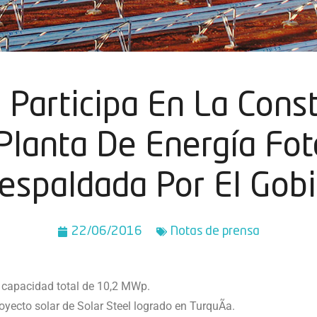
l Participa En La Cons
Planta De Energí­a Fot
espaldada Por El Gob
22/06/2016
Notas de prensa
 capacidad total de 10,2 MWp.
royecto solar de Solar Steel logrado en TurquÃ­a.