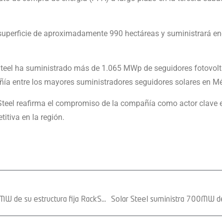
uperficie de aproximadamente 990 hectáreas y suministrará energ
Steel ha suministrado más de 1.065 MWp de seguidores fotovolta
ía entre los mayores suministradores seguidores solares en Mé
Steel reafirma el compromiso de la compañía como actor clave e
itiva en la región.
Solar Steel ha suministrado otros 15MW de su estructura fija RackSmarTÂ® para un proyecto en el Reino de Arabia Saudita