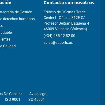
ación
Contacta con nosotros
Integrada de Gestión
Edificio de Oficinas Trade
Center I - Oficina 312E C/
 de derechos humanos
Profesor Beltrán Báguena 4
ico
46009 Valencia (Valencia)
aludable
(+34) 985 12 82 00
lientes
sales@suports.es
de Calidad
ica De Cookies
Aviso legal
ISO 9001
ISO 45001