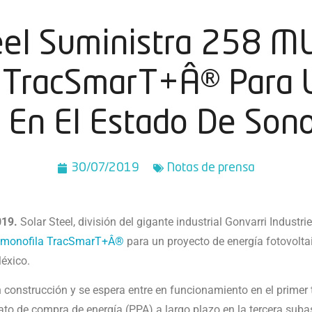
eel Suministra 258 
 TracSmarT+Â® Para 
 En El Estado De Son
30/07/2019
Notas de prensa
019.
Solar Steel, división del gigante industrial Gonvarri Industr
s monofila TracSmarT+Â®
para un proyecto de energí­a fotovol
México.
 construcción y se espera entre en funcionamiento en el primer 
to de compra de energí­a (PPA) a largo plazo en la tercera suba