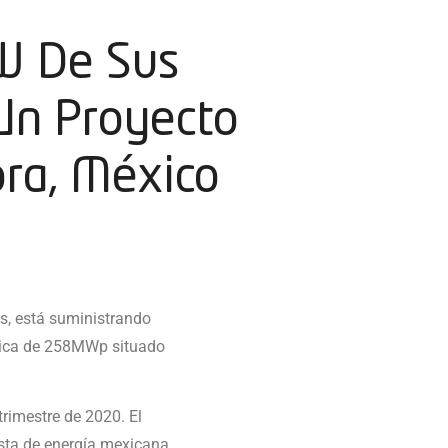
MW De Sus
Un Proyecto
ora, México
ies, está suministrando
taica de 258MWp situado
trimestre de 2020. El
sta de energí­a mexicana