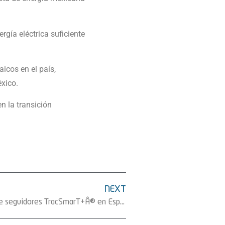
í­a eléctrica suficiente
icos en el país,
xico.
n la transición
NEXT
Solar Steel suministra 700MW de seguidores TracSmarT+Â® en España durante los 8 primeros meses del año