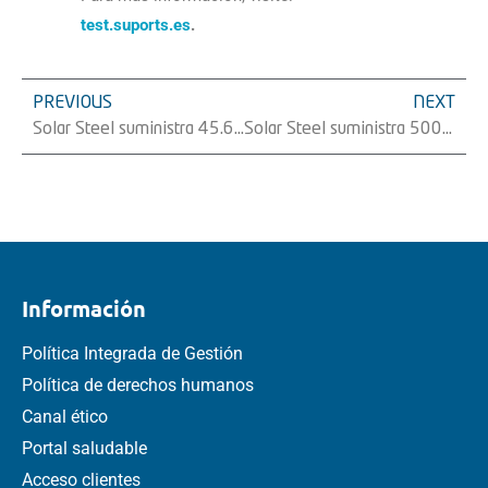
test.suports.es
.
PREVIOUS
NEXT
Solar Steel suministra 45.6 MWp de su seguidor solar monofila TracSmarTÂ® para un proyecto localizado en ChiriquÃ­, Panamá
Solar Steel suministra 500Mw de su estructura fija RackSmarTÂ® al mayor parque fotovoltaico de Europa
Información
Política Integrada de Gestión
Política de derechos humanos
Canal ético
Portal saludable
Acceso clientes