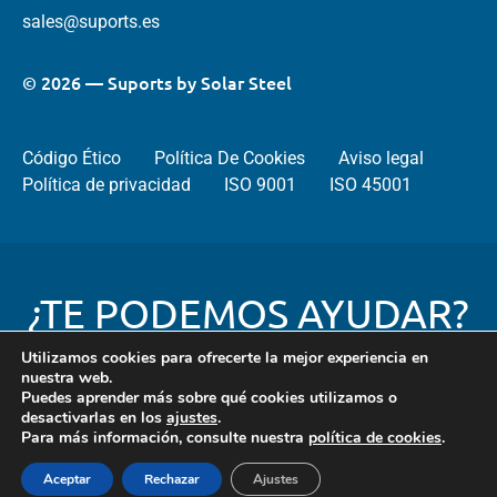
sales@suports.es
© 2026 — Suports by Solar Steel
Código Ético
Política De Cookies
Aviso legal
Política de privacidad
ISO 9001
ISO 45001
¿TE PODEMOS AYUDAR?
Utilizamos cookies para ofrecerte la mejor experiencia en
nuestra web.
Puedes aprender más sobre qué cookies utilizamos o
Contacta
desactivarlas en los
ajustes
.
con
Para más información, consulte nuestra
política de cookies
.
nosotros
Aceptar
Rechazar
Ajustes